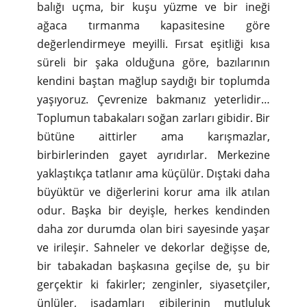
balığı uçma, bir kuşu yüzme ve bir ineği
ağaca tırmanma kapasitesine göre
değerlendirmeye meyilli. Fırsat eşitliği kısa
süreli bir şaka olduğuna göre, bazılarının
kendini baştan mağlup saydığı bir toplumda
yaşıyoruz. Çevrenize bakmanız yeterlidir…
Toplumun tabakaları soğan zarları gibidir. Bir
bütüne aittirler ama karışmazlar,
birbirlerinden gayet ayrıdırlar. Merkezine
yaklaştıkça tatlanır ama küçülür. Dıştaki daha
büyüktür ve diğerlerini korur ama ilk atılan
odur. Başka bir deyişle, herkes kendinden
daha zor durumda olan biri sayesinde yaşar
ve irileşir. Sahneler ve dekorlar değişse de,
bir tabakadan başkasına geçilse de, şu bir
gerçektir ki fakirler; zenginler, siyasetçiler,
ünlüler, işadamları gibilerinin mutluluk