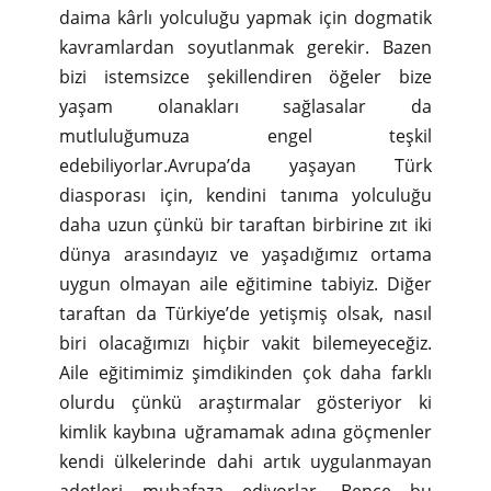
daima kârlı yolculuğu yapmak için dogmatik
kavramlardan soyutlanmak gerekir. Bazen
bizi istemsizce şekillendiren öğeler bize
yaşam olanakları sağlasalar da
mutluluğumuza engel teşkil
edebiliyorlar.Avrupa’da yaşayan Türk
diasporası için, kendini tanıma yolculuğu
daha uzun çünkü bir taraftan birbirine zıt iki
dünya arasındayız ve yaşadığımız ortama
uygun olmayan aile eğitimine tabiyiz. Diğer
taraftan da Türkiye’de yetişmiş olsak, nasıl
biri olacağımızı hiçbir vakit bilemeyeceğiz.
Aile eğitimimiz şimdikinden çok daha farklı
olurdu çünkü araştırmalar gösteriyor ki
kimlik kaybına uğramamak adına göçmenler
kendi ülkelerinde dahi artık uygulanmayan
adetleri muhafaza ediyorlar. Bence bu