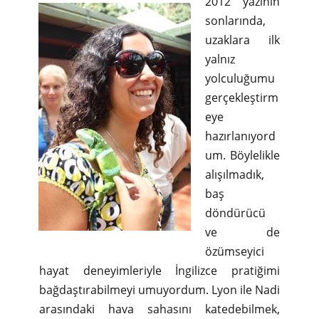
2012 yazının
sonlarında,
uzaklara ilk
yalnız
yolculuğumu
gerçekleştirm
eye
hazırlanıyord
um. Böylelikle
alışılmadık,
baş
döndürücü
ve de
özümseyici
hayat deneyimleriyle İngilizce pratiğimi
bağdaştırabilmeyi umuyordum. Lyon ile Nadi
arasındaki hava sahasını katedebilmek,