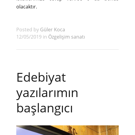
olacaktır.
Posted by
Güler Koca
12/05/2019 in
Özgelişim sanatı
Edebiyat
yazılarımın
başlangıcı